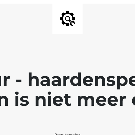
r - haardenspec
n is niet meer 
Beste bezoeker,